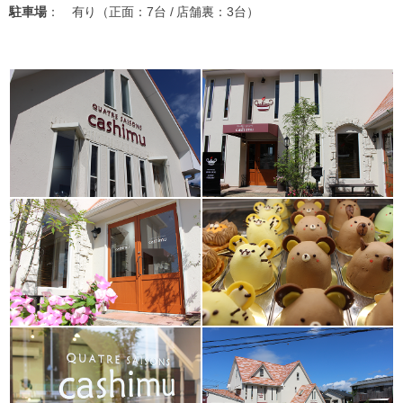
駐車場
： 有り（正面：7台 / 店舗裏：3台）