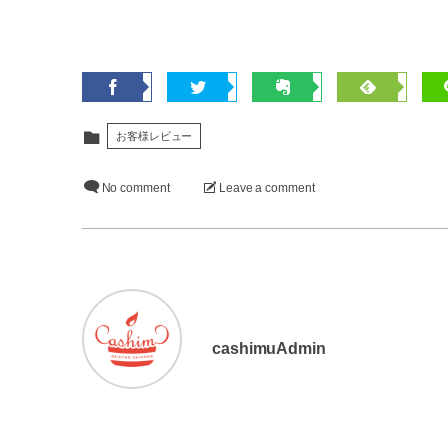
お客様レビュー
No comment
Leave a comment
cashimuAdmin