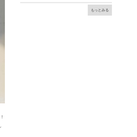
もっとみる
リ！
し